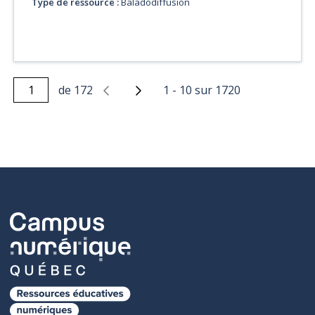
Type de ressource :
Baladodiffusion
de
172
1
-
10
sur
1720