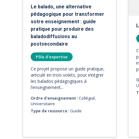
Le balado, une alternative
pédagogique pour transformer
votre enseignement : guide
L
pratique pour produire des
baladodiffusions au
postsecondaire
C
p
Pôle d’expertise
i
Ce projet propose un guide pratique,
p
articulé en trois volets, pour intégrer
O
les balados pédagogiques à
U
l’enseignement...
T
Ordre d'enseignement :
Collégial,
Universitaire
Type de ressource :
Guide