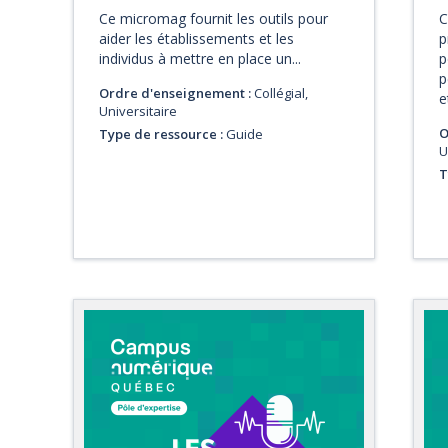
Ce micromag fournit les outils pour
C
aider les établissements et les
p
individus à mettre en place un...
p
p
Ordre d'enseignement :
Collégial,
et
Universitaire
O
Type de ressource :
Guide
U
T