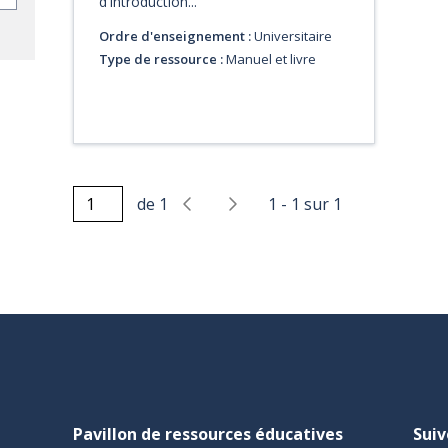
d'introduction...
Ordre d'enseignement :
Universitaire
Type de ressource :
Manuel et livre
de
1
1
-
1
sur
1
Pavillon de ressources éducatives
Suiv